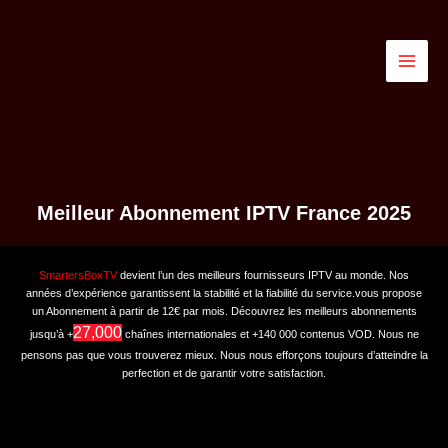
Skip
to
content
Milamai
Meilleur Abonnement IPTV France 2025
SmartersBoxTV
devient l’un des meilleurs fournisseurs IPTV au monde. Nos
années d’expérience garantissent la stabilité et la fiabilité du service.vous propose
un Abonnement à partir de 12€ par mois. Découvrez les meilleurs abonnements
27,000
jusqu’à +
chaînes internationales et +140 000 contenus VOD. Nous ne
pensons pas que vous trouverez mieux. Nous nous efforçons toujours d’atteindre la
perfection et de garantir votre satisfaction.