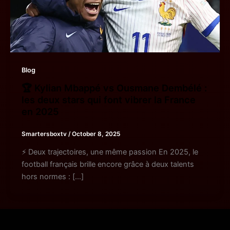
Blog
🏆 Kylian Mbappé vs Ousmane Dembélé :
les deux stars qui font vibrer la France
en 2025
Smartersboxtv
/
October 8, 2025
⚡ Deux trajectoires, une même passion En 2025, le
football français brille encore grâce à deux talents
hors normes : […]