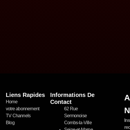
Liens Rapides
Informations De
A
Contact
Home
N
votre abonnement
62 Rue
TV Channels
Sermonoise
In
Blog
Combs-la-Ville
re
Seine-et-Marne