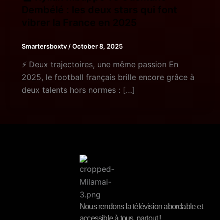
Dembélé : les deux stars qui font
vibrer la France en 2025
Smartersboxtv
/
October 8, 2025
⚡ Deux trajectoires, une même passion En
2025, le football français brille encore grâce à
deux talents hors normes : […]
Nous rendons la télévision abordable et
accessible à tous, partout !