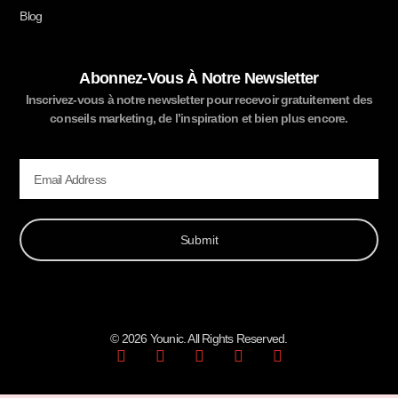
Blog
Abonnez-Vous À Notre Newsletter
Inscrivez-vous à notre newsletter pour recevoir gratuitement des
conseils marketing, de l’inspiration et bien plus encore.
Email
Submit
© 2026 Younic. All Rights Reserved.
F
T
L
I
D
a
w
i
n
r
c
i
n
s
i