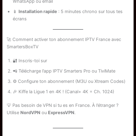
WhatsApp ou email
📱
Installation rapide
: 5 minutes chrono sur tous tes
écrans
🚀 Comment activer ton abonnement IPTV France avec
SmartersBoxTV
🔐 Inscris-toi sur
SmartersBoxTV.com
📲 Télécharge l’app IPTV Smarters Pro ou TiviMate
⚙️ Configure ton abonnement (M3U ou Xtream Codes)
🎉 Kiffe la Ligue 1 en 4K ! (Canal+ 4K = Ch. 1024)
💡 Pas besoin de VPN si tu es en France. À l’étranger ?
Utilise
NordVPN
ou
ExpressVPN
.