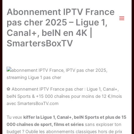
Skip
Abonnement IPTV France
to
content
pas cher 2025 – Ligue 1,
Milamai
Canal+, beIN en 4K |
SmartersBoxTV
By
Smartersboxtv
/
September 6, 2025
⚽ Abonnement IPTV France pas cher : Ligue 1, Canal+,
beIN Sports & +15 000 chaînes pour moins de 12 €/mois
avec SmartersBoxTV.com
Tu veux
kiffer la Ligue 1, Canal+, beIN Sports et plus de 15
000 chaînes de sport, films et séries
sans exploser ton
budget ? Oublie les abonnements classiques hors de prix