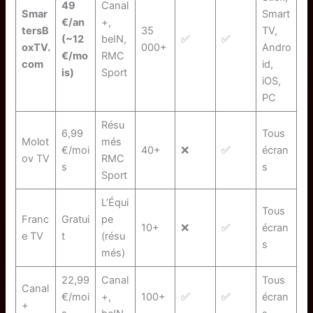
49
Canal
Smar
Smart
€/an
+,
tersB
35
TV,
(~12
beIN,
✅
✅
oxTV.
000+
Andro
€/mo
RMC
com
id,
is)
Sport
iOS,
PC
Résu
6,99
Tous
Molot
més
€/moi
40+
❌
✅
écran
ov TV
RMC
s
s
Sport
L’Équi
Tous
Franc
Gratui
pe
10+
❌
✅
écran
e TV
t
(résu
s
més)
22,99
Canal
Tous
Canal
€/moi
+,
100+
✅
✅
écran
+