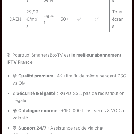
s
beIN
s
29,99
Tous
Ligue
DAZN
€/moi
50+
✅
✅
écran
1
s
s
🎯 Pourquoi SmartersBoxTV est
le meilleur abonnement
IPTV France
💎
Qualité premium
: 4K ultra fluide même pendant PSG
vs OM
🔒
Sécurité & légalité
: RGPD, SSL, pas de redistribution
illégale
🌍
Catalogue énorme
: +150 000 films, séries & VOD à
volonté
💬
Support 24/7
: Assistance rapide via chat,