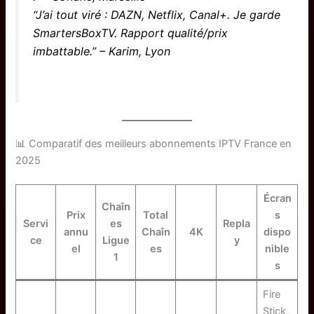
“J’ai tout viré : DAZN, Netflix, Canal+. Je garde
SmartersBoxTV. Rapport qualité/prix
imbattable.” – Karim, Lyon
📊 Comparatif des meilleurs abonnements IPTV France en
2025
Écran
Chaîn
Prix
Total
s
Servi
es
Repla
annu
Chaîn
4K
dispo
ce
Ligue
y
el
es
nible
1
s
Fire
Stick,