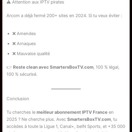
⚠️ Attention aux IPTV pirates
Arcom a déjà fermé 200+ sites en 2024. Si tu veux éviter :
❌ Amendes
❌ Arnaques
❌ Mauvaise qualité
👉
Reste clean avec SmartersBoxTV.com
, 100 % légal,
100 % sécurisé.
Conclusion
Tu cherches le
meilleur abonnement IPTV France
en
2025 ? Ne cherche plus. Avec
SmartersBoxTV.com
, tu
accèdes à toute la Ligue 1, Canal+, beIN Sports, et +35 000