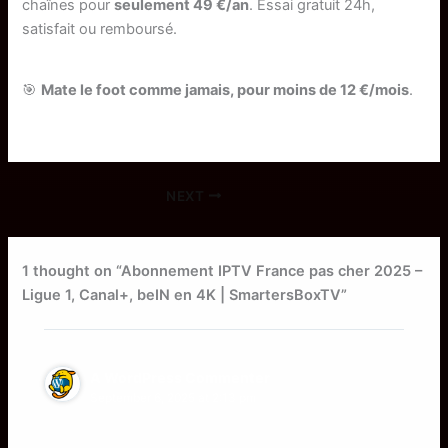
chaînes pour
seulement 49 €/an
. Essai gratuit 24h,
satisfait ou remboursé.
🎯
Mate le foot comme jamais, pour moins de 12 €/mois
.
NEXT
1 thought on “Abonnement IPTV France pas cher 2025 –
Ligue 1, Canal+, beIN en 4K | SmartersBoxTV”
A WordPress Commenter
September 6, 2025 at 2:13 pm