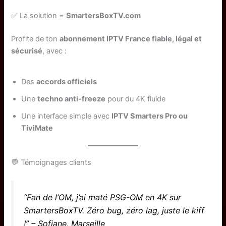
✅ La solution =
SmartersBoxTV.com
Profite de ton
abonnement IPTV France fiable, légal et
sécurisé
, avec :
Des
accords officiels
Une
techno anti-freeze
pour du 4K fluide
Une interface simple avec
IPTV Smarters Pro ou
TiviMate
💬 Témoignages clients
“Fan de l’OM, j’ai maté PSG-OM en 4K sur
SmartersBoxTV. Zéro bug, zéro lag, juste le kiff
!” – Sofiane, Marseille